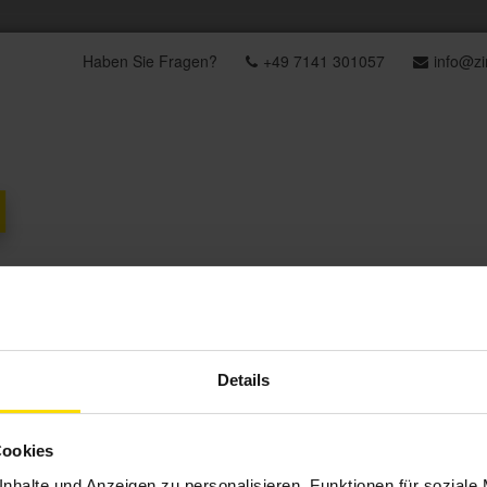
Haben Sie Fragen?
+49 7141 301057
info@z
Über uns
News
Referenzen
Details
Cookies
nhalte und Anzeigen zu personalisieren, Funktionen für soziale