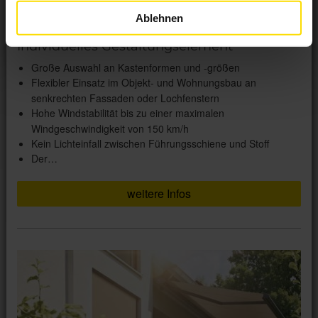
Ablehnen
Vorbau-Markise mit easyZIP-Führung
Individuelles Gestaltungselement
Große Auswahl an Kastenformen und -größen
Flexibler Einsatz im Objekt- und Wohnungsbau an
senkrechten Fassaden oder Lochfenstern
Hohe Windstabilität bis zu einer maximalen
Windgeschwindigkeit von 150 km/h
Kein Lichteinfall zwischen Führungsschiene und Stoff
Der…
weitere Infos