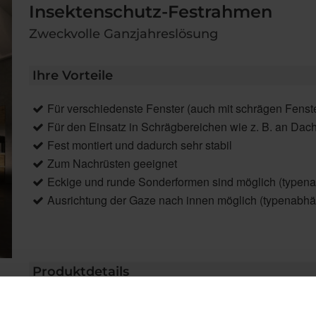
Insektenschutz-Festrahmen
Zweckvolle Ganzjahreslösung
Ihre Vorteile
Für verschiedenste Fenster (auch mit schrägen Fens
Für den Einsatz in Schrägbereichen wie z. B. an Dach
Fest montiert und dadurch sehr stabil
Zum Nachrüsten geeignet
Eckige und runde Sonderformen sind möglich (typen
Ausrichtung der Gaze nach innen möglich (typenabhä
Produktdetails
max. Breite: 3.000 mm