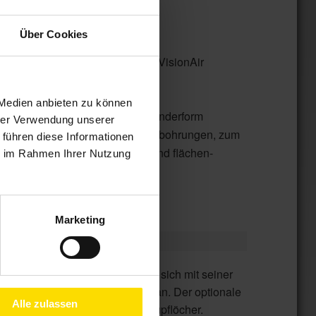
Über Cookies
Pollenschutz- Gaze, WAREMA VisionAir
e
 pulverbeschichtet
 Medien anbieten zu können
 geöffnet werden, Fenster in Sonderform
hrer Verwendung unserer
stiften in seitlichen Befestigungsbohrungen, zum
 führen diese Informationen
ellaschen an flächenbündigen und flächen-
ie im Rahmen Ihrer Nutzung
Marketing
Alle zulassen
ürstenkeder schließt letzte Schlupflöcher.