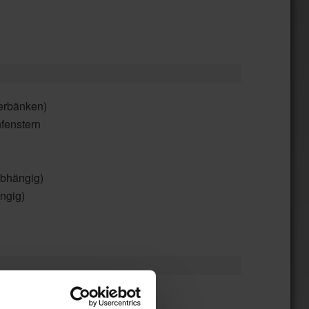
terbänken)
fenstern
abhängig)
ngig)