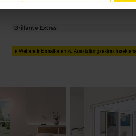
Nachtfalter. Der stabile und fest montierte
Brillante Extras
Weitere Informationen zu Ausstattungsextras Insekten