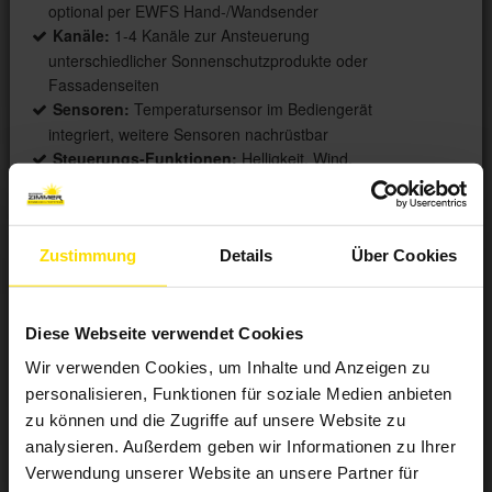
optional per EWFS Hand-/Wandsender
Kanäle:
1-4 Kanäle zur Ansteuerung
unterschiedlicher Sonnenschutzprodukte oder
Fassadenseiten
Sensoren:
Temperatursensor im Bediengerät
integriert, weitere Sensoren nachrüstbar
Steuerungs-Funktionen:
Helligkeit, Wind,
Niederschlag, Innen-/Außentemperatur, Zeit,
Dämmerung, Eisüberwachung, verschiedene
Lüftungsfunktionen für motorisch betriebene
Fenster
Zustimmung
Details
Über Cookies
Diese Webseite verwendet Cookies
Produktbeschreibung
Wir verwenden Cookies, um Inhalte und Anzeigen zu
personalisieren, Funktionen für soziale Medien anbieten
Die Wisotronic ist ein intelligentes
zu können und die Zugriffe auf unsere Website zu
Steuerungssystem für Ihre individuelle
analysieren. Außerdem geben wir Informationen zu Ihrer
Sonnenschutzkombination. Sie ist für alle
Verwendung unserer Website an unsere Partner für
WAREMA Produkte geeignet und in