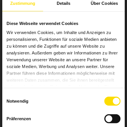
Zustimmung
Details
Über Cookies
WAREMA Timer
Diese Webseite verwendet Cookies
Mehr Komfort und Sicherheit
Wir verwenden Cookies, um Inhalte und Anzeigen zu
Intelligente Anwesenheitssimulation: Das Haus wirkt auch in
personalisieren, Funktionen für soziale Medien anbieten
Abwesenheit bewohnt und wird vor Einbrechern geschützt
Umstellung von Sommer- auf Winterzeit erfolgt automatisch
zu können und die Zugriffe auf unsere Website zu
Astrofunktion passt Fahrbefehle optimal an
analysieren. Außerdem geben wir Informationen zu Ihrer
Dämmerungszeiten an
Verwendung unserer Website an unsere Partner für
Zeitschaltuhr: Für einzelne Wochentage, das…
soziale Medien, Werbung und Analysen weiter. Unsere
Partner führen diese Informationen möglicherweise mit
weitere Infos
weiteren Daten zusammen, die Sie ihnen bereitgestellt
haben oder die sie im Rahmen Ihrer Nutzung der Dienste
gesammelt haben.
Einwilligungsauswahl
Notwendig
Präferenzen