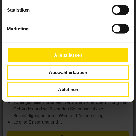
Statistiken
Marketing
Alle zulassen
Minitronic dialog
Auswahl erlauben
Automation nach Umgebungseinflüssen
Aufwenden der Lamellen an der Zentrale oder bequem
Ablehnen
über den EWFS Handsender
Voreingestellte Parameter verhindern eine Überhitzung des
Gebäudes und schützen den Sonnenschutz vor
Beschädigungen durch Wind und Niederschlag
Leichte Einstellung und…