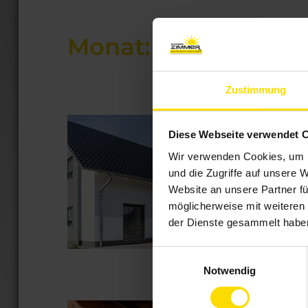
Monat:
Oktober 201
Zustimmung
Wohlfühl-Amb
Diese Webseite verwendet 
Veröffentlicht
23. Oktober 2017
Wir verwenden Cookies, um I
am
Mit dem integriert
und die Zugriffe auf unsere 
tolle, warme Atmo
Website an unsere Partner fü
neugierigen Blicke
möglicherweise mit weiteren
Wintergarten – g
der Dienste gesammelt habe
„Wohlfühl-
weiterlesen
Einwilligungsauswahl
Ambiente
Notwendig
in
Ihrem
Wintergarten“