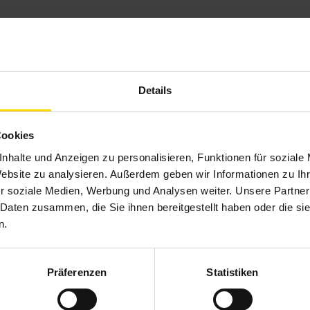
7
Details
iente in Ihrem Wintergarten
Cookies
nhalte und Anzeigen zu personalisieren, Funktionen für soziale
en Licht in Ihrer Unterglas Wintergarten-Markise W10 schaffen S
Website zu analysieren. Außerdem geben wir Informationen zu I
sphäre. Der neue dazugehörige Volant-Rollo schützt Sie perfekt
r soziale Medien, Werbung und Analysen weiter. Unsere Partner
n Ihrer Nachbarn. Erleben Sie die vier Jahreszeiten in Ihrem
 Daten zusammen, die Sie ihnen bereitgestellt haben oder die s
anz entspannt dank Sonnenschutzlösungen …
n.
Präferenzen
Statistiken