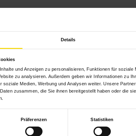
Details
hr draußen: Smarte Preisvorteile für WAREMA
Cookies
rkisen
nhalte und Anzeigen zu personalisieren, Funktionen für soziale
Website zu analysieren. Außerdem geben wir Informationen zu I
schönsten Tage des Jahres jetzt noch entspannter. Beim Kauf e
r soziale Medien, Werbung und Analysen weiter. Unsere Partner
markise Terrea K50, K55, K60 und K70 erhalten Sie vom 01.0
 Daten zusammen, die Sie ihnen bereitgestellt haben oder die s
stenfreies Upgrade auf das intelligente WMS Funksystem mit e
n.
is zu …
Präferenzen
Statistiken