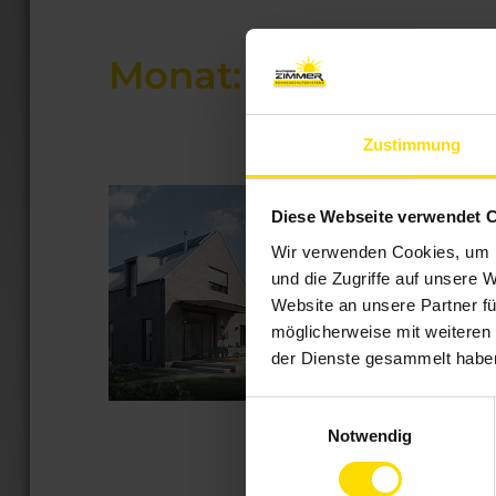
Monat:
April 2026
Zustimmung
Mehr drin. Me
Diese Webseite verwendet 
Kassetten-Ma
Veröffentlicht
30. April 2026
Wir verwenden Cookies, um I
am
und die Zugriffe auf unsere 
Genießen Sie die 
Website an unsere Partner fü
WAREMA-Kassetten
möglicherweise mit weiteren
31.07.2026 ein ko
der Dienste gesammelt habe
Preisvorteil von b
Einwilligungsauswahl
„Mehr
weiterlesen
Notwendig
drin.
Mehr
draußen:
Smarte